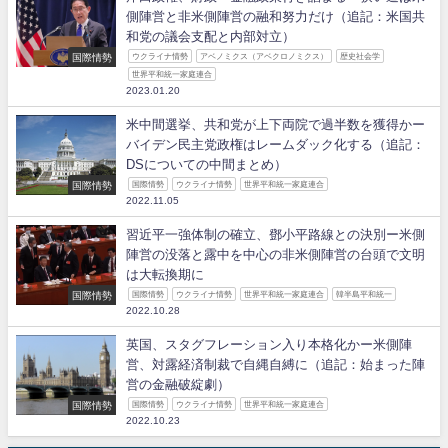
側陣営と非米側陣営の融和努力だけ（追記：米国共
和党の議会支配と内部対立）
国際情勢
ウクライナ情勢
アベノミクス（アベクロノミクス）
歴史社会学
世界平和統一家庭連合
2023.01.20
米中間選挙、共和党が上下両院で過半数を獲得かー
バイデン民主党政権はレームダック化する（追記：
DSについての中間まとめ）
国際情勢
国際情勢
ウクライナ情勢
世界平和統一家庭連合
2022.11.05
習近平一強体制の確立、鄧小平路線との決別ー米側
陣営の没落と露中を中心の非米側陣営の台頭で文明
は大転換期に
国際情勢
国際情勢
ウクライナ情勢
世界平和統一家庭連合
韓半島平和統一
2022.10.28
英国、スタグフレーション入り本格化かー米側陣
営、対露経済制裁で自縄自縛に（追記：始まった陣
営の金融破綻劇）
国際情勢
国際情勢
ウクライナ情勢
世界平和統一家庭連合
2022.10.23