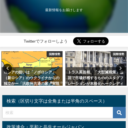
最新情報をお届けします
Twitterでフォローしよう
国際情勢
国際情勢
トラス英首相、「大型減税策」撤
文明大転換期の2024年、11月の米
回で市場好感するもののスタグフ
大統領選が最大のヤマ場ートラン
レーションが本格化へークレディ
プ氏の重要課題は保守系キリスト
スイスにも注目
教界の掌握と健全化
2022年10月18日
2024年1月3日
検索（区切り文字は全角または半角のスペース）
政策連合・平和と共生オールジャパン