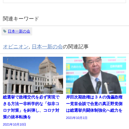
関連キーワード
日本一新の会
オピニオン
,
日本一新の会
の関連記事
総選挙で政権交代を必ず実現で
岸田次期政権は３Ａの傀儡政権
きる方法ー非科学的な「似非コ
ー党首会談で合意の真正野党側
ロナ対策」を糾弾し、コロナ対
は総選挙共闘体制強化へ総力を
策の抜本転換を
2021年10月1日
2021年10月10日