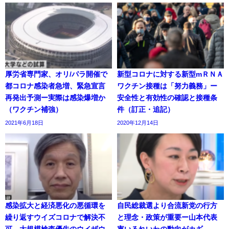
厚労省専門家、オリ/パラ開催で
新型コロナに対する新型mＲＮＡ
都コロナ感染者急増、緊急宣言
ワクチン接種は「努力義務」ー
再発出予測ー実際は感染爆増か
安全性と有効性の確認と接種条
（ワクチン補強）
件（訂正・追記）
2021年6月18日
2020年12月14日
感染拡大と経済悪化の悪循環を
自民総裁選より合流新党の行方
繰り返すウイズコロナで解決不
と理念・政策が重要ー山本代表
可、大規模検査優先のウイザウ
率いるれいわの動向がカギ