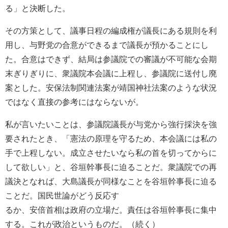
る」と決断した。
その方策として、議事日程の編成権が議長にある規則を利
用し、与野党の合意ができるまで議長が預かることにし
た。合意はできず、結局は参議院での審議が不可能な会期
末ぎりぎりに、衆議院本会議に上程し、参議院に送付し廃
案とした。安保法制関連法案が靖国神社法案のような状況
ではなく直接の参考にはならないが。
私が言いたいことは、参議院議長が与党から強行採決を強
要されたとき、「憲法の原理を守るため、本会議には私の
手で上程しない。成立させたいなら私の首を切ってからに
して欲しい」と、谷垣幹事長に迫ることだ。衆議院での再
議決となれば、大島議長が同様なことを谷垣幹事長に迫る
ことだ。国民世論がどう反応す
るか、安倍首相は政府の立場だ。責任は谷垣幹事長に集中
する。これが政治というものだ。（続く）