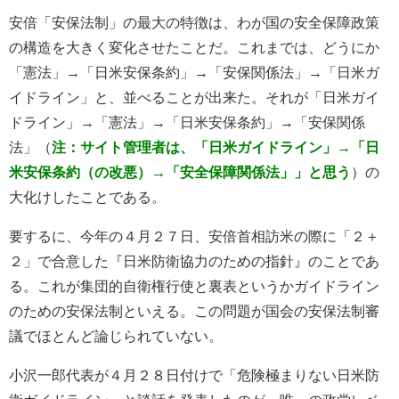
安倍「安保法制」の最大の特徴は、わが国の安全保障政策
の構造を大きく変化させたことだ。これまでは、どうにか
「憲法」→「日米安保条約」→「安保関係法」→「日米ガ
イドライン」と、並べることが出来た。それが「日米ガイ
ドライン」→「憲法」→「日米安保条約」→「安保関係
法」（
注：サイト管理者は、「日米ガイドライン」→「日
米安保条約（の改悪）→「安全保障関係法」」と思う
）の
大化けしたことである。
要するに、今年の４月２７日、安倍首相訪米の際に「２＋
２」で合意した『日米防衛協力のための指針』のことであ
る。これが集団的自衛権行使と裏表というかガイドライン
のための安保法制といえる。この問題が国会の安保法制審
議でほとんど論じられていない。
小沢一郎代表が４月２８日付けで「危険極まりない日米防