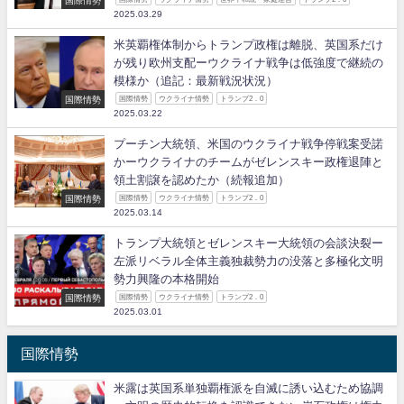
2025.03.29
米英覇権体制からトランプ政権は離脱、英国系だけ
が残り欧州支配ーウクライナ戦争は低強度で継続の
模様か（追記：最新戦況状況）
国際情勢
国際情勢
ウクライナ情勢
トランプ2．0
2025.03.22
プーチン大統領、米国のウクライナ戦争停戦案受諾
かーウクライナのチームがゼレンスキー政権退陣と
領土割譲を認めたか（続報追加）
国際情勢
国際情勢
ウクライナ情勢
トランプ2．0
2025.03.14
トランプ大統領とゼレンスキー大統領の会談決裂ー
左派リベラル全体主義独裁勢力の没落と多極化文明
勢力興隆の本格開始
国際情勢
国際情勢
ウクライナ情勢
トランプ2．0
2025.03.01
国際情勢
米露は英国系単独覇権派を自滅に誘い込むため協調