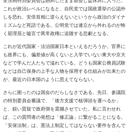
全法制特別委員会は紛糾したまま散会し盆休みに入った。
これが政治レベルになると、自民党では国政選挙の公認外
しを恐れ、安倍首相に逆らえないというから政治のダイナ
ミズムなど死語である。公明党では連立から外れるのが怖
く屁理屈と嘘言で異常政権に追随する悲劇となる。
これが近代国家・法治国家日本といえるだろうか。官界に
も政界にも、偏差値が高くないと入学でいない東大や京大
などで学んだ人たちで溢れている。どうも国家公務員試験
などは自己保身の上手な人物を採用する仕組みが出来たの
が、最近の日本国のように思えてならない。
さらに困ったのは国会のだらしなさである。先日、参議院
の特別委員会審議で、「後方支援で核弾頭を運べるか」
と、鋭い質疑で政府側を震撼させていた。私に言わせれ
ば、この質問者の発想は「修正論」に繋がることになる。
「安保法制」は、憲法上制定してはならない要件を含んで