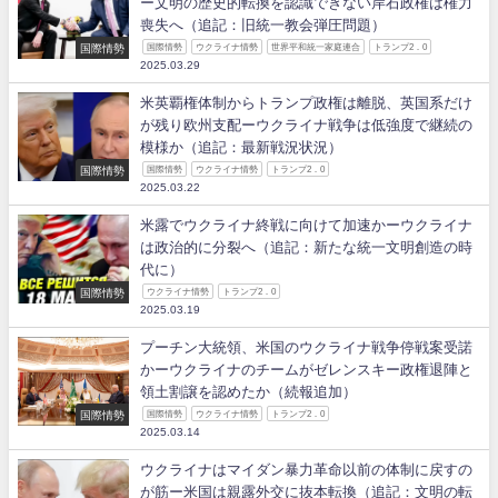
ー文明の歴史的転換を認識できない岸石政権は権力
喪失へ（追記：旧統一教会弾圧問題）
国際情勢
国際情勢
ウクライナ情勢
世界平和統一家庭連合
トランプ2．0
2025.03.29
米英覇権体制からトランプ政権は離脱、英国系だけ
が残り欧州支配ーウクライナ戦争は低強度で継続の
模様か（追記：最新戦況状況）
国際情勢
国際情勢
ウクライナ情勢
トランプ2．0
2025.03.22
米露でウクライナ終戦に向けて加速かーウクライナ
は政治的に分裂へ（追記：新たな統一文明創造の時
代に）
国際情勢
ウクライナ情勢
トランプ2．0
2025.03.19
プーチン大統領、米国のウクライナ戦争停戦案受諾
かーウクライナのチームがゼレンスキー政権退陣と
領土割譲を認めたか（続報追加）
国際情勢
国際情勢
ウクライナ情勢
トランプ2．0
2025.03.14
ウクライナはマイダン暴力革命以前の体制に戻すの
が筋ー米国は親露外交に抜本転換（追記：文明の転