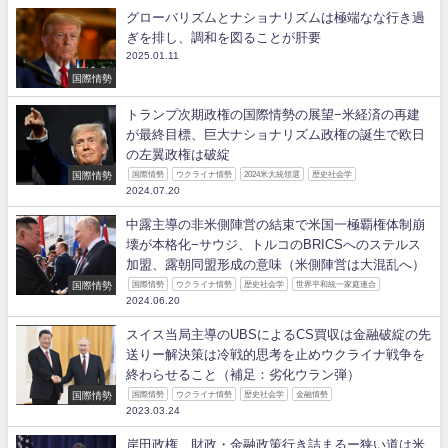
グローバリズムとナショナリズムは極端なな行き過
ぎを排し、調和を図ることが肝要
2025.01.11
国際情勢
トランプ次期政権の国際情勢の展望−米経済の再建
が最終目標、巨大ナショナリズム政権の誕生で欧日
の左翼政権は破綻
国際情勢
国際情勢
ウクライナ情勢
2024米大統領選
歴史社会学
2024.07.20
中露主導の非米側陣営の結束で米国一極覇権体制崩
壊が本格化−サウジ、トルコのBRICSへのステルス
加盟、露朝同盟形成の意味（米側陣営は大混乱へ）
国際情勢
国際情勢
ウクライナ情勢
歴史社会学
世界平和統一家庭連合
2024.06.20
スイス当局主導のUBSによるCS買収は金融破綻の先
送りー解決策は冷戦的思考を止めウクライナ戦争を
終わらせること（補足：劣化ウラン弾）
国際情勢
国際情勢
ウクライナ情勢
歴史社会学
金融情勢
2023.03.24
岸田政権、財政・金融政策行き詰まるー狭い道は米