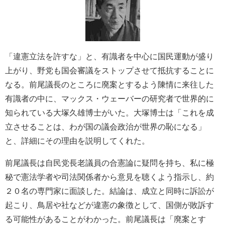
「違憲立法を許すな」と、有識者を中心に国民運動が盛り
上がり、野党も国会審議をストップさせて抵抗することに
なる。前尾議長のところに廃案とするよう陳情に来往した
有識者の中に、マックス・ウェーバーの研究者で世界的に
知られている大塚久雄博士がいた。大塚博士は「これを成
立させることは、わが国の議会政治が世界の恥になる」
と、詳細にその理由を説明してくれた。
前尾議長は自民党長老議員の合憲論に疑問を持ち、私に極
秘で憲法学者や司法関係者から意見を聴くよう指示し、約
２０名の専門家に面談した。結論は、成立と同時に訴訟が
起こり、鳥居や社などが違憲の象徴として、国側が敗訴す
る可能性があることがわかった。前尾議長は「廃案とす