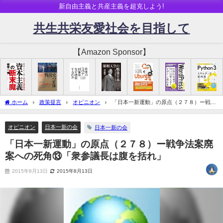
新自由主義と共産主義を超克しよう!
共生共栄友愛社会を目指して
【Amazon Sponsor】
ホーム
政策提言
オピニオン
「日本一新運動」の原点（２７８）ー戦争
法案廃案への死角⑬「衆参議長は腹を括れ」
オピニオン
日本一新の会
日本一新の会
「日本一新運動」の原点（２７８）ー戦争法案廃
案への死角⑬「衆参議長は腹を括れ」
2015年8月13日
2015年8月13日