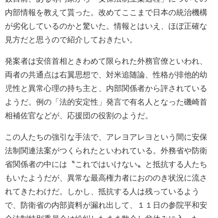
内部情報を教えて貰った。改めてここまで日本の統治機構
が劣化しているのかと驚いた。情報とはいえ、ほぼ正確な
見方だと思うので紹介しておきたい。
発案者は安倍首相ときわめて限られた外務官僚といわれ、
両者の共通点は右翼思想で、対米追随論、性格が排他的幼
児性と異常心理の持ち主と、内部関係者から評されている
ようだ。例の「法的安定性」発言で有名人となった磯崎首
相補佐官などが、応援団の役割のようだ。
この人たちの強引な手法で、アレヨアレヨという間に安保
法制関連法案がつくられたといわれている。外務省や防衛
省関係者の中には〝これではいけない〟と抵抗する人たち
もいたようだが、異常な最高権力者におののき状況に流さ
れてきたわけだ。しかし、抵抗する人は残っているよう
で、防衛省の内部資料が漏れ出して、１１日の参院平和安