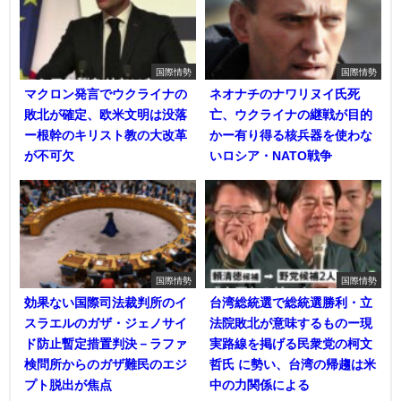
国際情勢
国際情勢
マクロン発言でウクライナの
ネオナチのナワリヌイ氏死
敗北が確定、欧米文明は没落
亡、ウクライナの継戦が目的
ー根幹のキリスト教の大改革
かー有り得る核兵器を使わな
が不可欠
いロシア・NATO戦争
国際情勢
国際情勢
効果ない国際司法裁判所のイ
台湾総統選で総統選勝利・立
スラエルのガザ・ジェノサイ
法院敗北が意味するものー現
ド防止暫定措置判決－ラファ
実路線を掲げる民衆党の柯文
検問所からのガザ難民のエジ
哲氏 に勢い、台湾の帰趨は米
プト脱出が焦点
中の力関係による