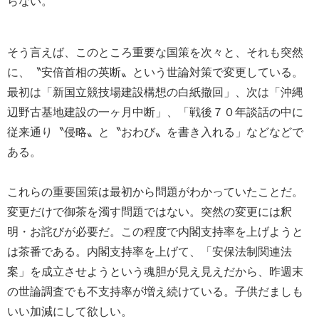
らない。
そう言えば、このところ重要な国策を次々と、それも突然
に、〝安倍首相の英断〟という世論対策で変更している。
最初は「新国立競技場建設構想の白紙撤回」、次は「沖縄
辺野古基地建設の一ヶ月中断」、「戦後７０年談話の中に
従来通り〝侵略〟と〝おわび〟を書き入れる」などなどで
ある。
これらの重要国策は最初から問題がわかっていたことだ。
変更だけで御茶を濁す問題ではない。突然の変更には釈
明・お詫びが必要だ。この程度で内閣支持率を上げようと
は茶番である。内閣支持率を上げて、「安保法制関連法
案」を成立させようという魂胆が見え見えだから、昨週末
の世論調査でも不支持率が増え続けている。子供だましも
いい加減にして欲しい。