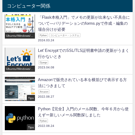
コンピューター関係
「Flask本格入門」でメモの更新が出来ない不具合に
ついて―バリデーションのforms.pyで作成・編集の
場合分けが必要
Ubuntu/Windows/P
Python
コンピューター・システム
ython/IT
2024.03.24
Let' EncryptでのSSL/TLS証明書申請の更新がうまく
行かないとき
Django
2023.04.08
Ubuntu/Windows/P
ython/IT
Amazonで販売されている本を横並びで表示する方
法につきまして
Amazon
2022.08.27
Tips
Python【完全】入門のメール関数、今年６月から使
えずー新しいメール関数探しました
Python
2022.08.24
Tips