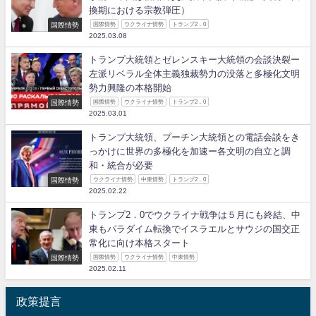
換期における宗教弾圧）
国際情勢
国際情勢
ウクライナ情勢
トランプ2．0
2025.03.08
トランプ大統領とゼレンスキー大統領の会談決裂ー
左派リベラル全体主義独裁勢力の没落と多極化文明
勢力興隆の本格開始
国際情勢
国際情勢
ウクライナ情勢
トランプ2．0
2025.03.01
トランプ大統領、プーチン大統領との電話会談をき
っかけに世界の多極化を加速ー各文明の自立と調
和・統合が必要
国際情勢
ウクライナ情勢
中東情勢
トランプ2．0
2025.02.22
トランプ2．0でウクライナ戦争は５月にも終結、中
東もパラダイム転換でイスラエルとサウジの国交正
常化に向け本格スタート
国際情勢
国際情勢
ウクライナ情勢
中東情勢
2025.02.11
政策提言