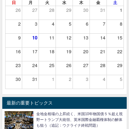
日
月
火
水
木
金
土
26
27
28
29
30
31
1
2
3
4
5
6
7
8
9
10
11
12
13
14
15
16
17
18
19
20
21
22
23
24
25
26
27
28
29
30
31
1
2
3
4
5
最新の重要トピックス
金地金相場の上昇続く、米国10年物国債５％超え視
野ートランプ大統領、英米国際金融覇権体制の解体
も狙う（追記：ウクライナ終戦問題）