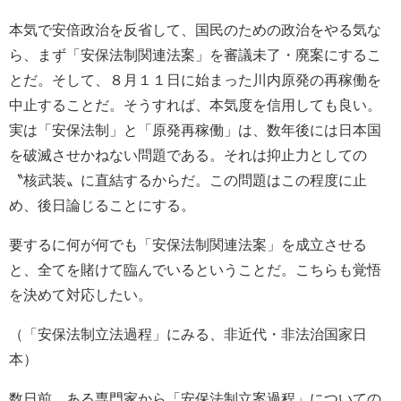
本気で安倍政治を反省して、国民のための政治をやる気な
ら、まず「安保法制関連法案」を審議未了・廃案にするこ
とだ。そして、８月１１日に始まった川内原発の再稼働を
中止することだ。そうすれば、本気度を信用しても良い。
実は「安保法制」と「原発再稼働」は、数年後には日本国
を破滅させかねない問題である。それは抑止力としての
〝核武装〟に直結するからだ。この問題はこの程度に止
め、後日論じることにする。
要するに何が何でも「安保法制関連法案」を成立させる
と、全てを賭けて臨んでいるということだ。こちらも覚悟
を決めて対応したい。
（「安保法制立法過程」にみる、非近代・非法治国家日
本）
数日前、ある専門家から「安保法制立案過程」についての