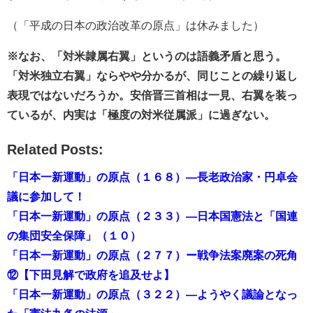
（「平成の日本の政治改革の原点」は休みました）
※なお、「対米隷属右翼」というのは語義矛盾と思う。
「対米独立右翼」ならやや分かるが、同じことの繰り返し
表現ではないだろうか。安倍晋三首相は一見、右翼を装っ
ているが、内実は「極度の対米従属派」に過ぎない。
Related Posts:
「日本一新運動」の原点（１６８）―長老政治家・円卓会
議に参加して！
「日本一新運動」の原点（２３３）―日本国憲法と「国連
の集団安全保障」（１０）
「日本一新運動」の原点（２７７）ー戦争法案廃案の死角
⑫【下田見解で政府を追及せよ】
「日本一新運動」の原点（３２２）―ようやく議論となっ