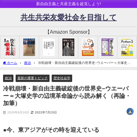
新自由主義と共産主義を超克しよう!
共生共栄友愛社会を目指して
【Amazon Sponsor】
ホーム
政治
冷戦崩壊・新自由主義破綻後の世界史−ウエーバー＝大塚史学
の辺境革命論から読み解く（再論・加筆）
政治
最新の重要トピック
歴史社会学
冷戦崩壊・新自由主義破綻後の世界史−ウエーバ
ー＝大塚史学の辺境革命論から読み解く（再論・
加筆）
2020年8月16日
2022年7月23日
●今、東アジアがその時を迎えている