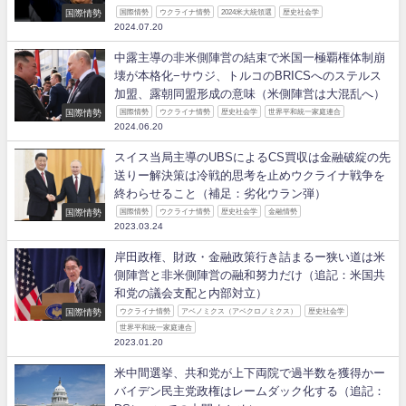
国際情勢
国際情勢
ウクライナ情勢
2024米大統領選
歴史社会学
2024.07.20
中露主導の非米側陣営の結束で米国一極覇権体制崩
壊が本格化−サウジ、トルコのBRICSへのステルス
加盟、露朝同盟形成の意味（米側陣営は大混乱へ）
国際情勢
国際情勢
ウクライナ情勢
歴史社会学
世界平和統一家庭連合
2024.06.20
スイス当局主導のUBSによるCS買収は金融破綻の先
送りー解決策は冷戦的思考を止めウクライナ戦争を
終わらせること（補足：劣化ウラン弾）
国際情勢
国際情勢
ウクライナ情勢
歴史社会学
金融情勢
2023.03.24
岸田政権、財政・金融政策行き詰まるー狭い道は米
側陣営と非米側陣営の融和努力だけ（追記：米国共
和党の議会支配と内部対立）
国際情勢
ウクライナ情勢
アベノミクス（アベクロノミクス）
歴史社会学
世界平和統一家庭連合
2023.01.20
米中間選挙、共和党が上下両院で過半数を獲得かー
バイデン民主党政権はレームダック化する（追記：