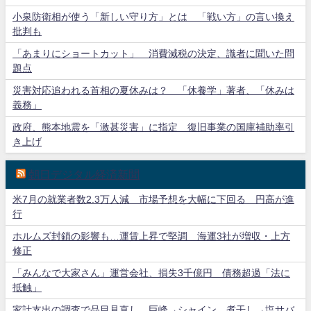
小泉防衛相が使う「新しい守り方」とは 「戦い方」の言い換え
批判も
「あまりにショートカット」 消費減税の決定、識者に聞いた問
題点
災害対応追われる首相の夏休みは？ 「休養学」著者、「休みは
義務」
政府、熊本地震を「激甚災害」に指定 復旧事業の国庫補助率引
き上げ
朝日デジタル経済新聞
米7月の就業者数2.3万人減 市場予想を大幅に下回る 円高が進
行
ホルムズ封鎖の影響も…運賃上昇で堅調 海運3社が増収・上方
修正
「みんなで大家さん」運営会社、損失3千億円 債務超過「法に
抵触」
家計支出の調査で品目見直し 巨峰→シャイン 煮干し→塩サバ