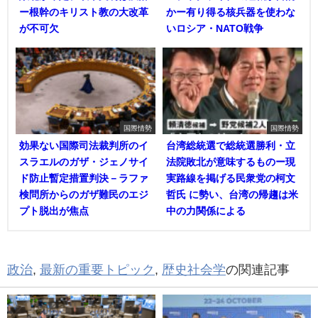
ー根幹のキリスト教の大改革
かー有り得る核兵器を使わな
が不可欠
いロシア・NATO戦争
国際情勢
国際情勢
効果ない国際司法裁判所のイ
台湾総統選で総統選勝利・立
スラエルのガザ・ジェノサイ
法院敗北が意味するものー現
ド防止暫定措置判決－ラファ
実路線を掲げる民衆党の柯文
検問所からのガザ難民のエジ
哲氏 に勢い、台湾の帰趨は米
プト脱出が焦点
中の力関係による
政治
,
最新の重要トピック
,
歴史社会学
の関連記事