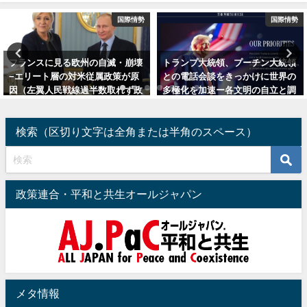
国際情勢
国際情勢
トランプ大統領、プーチン大統領
英国、スタグフレーション入り本
との電話会談をきっかけに世界の
格化かー米側陣営、対露経済制裁
多極化を加速ー各文明の自立と調
で自縄自縛に（追記：始まった陣
和・統合が必要
営の金融破綻劇）
2025年2月22日
2022年10月23日
検索（区切り文字は全角または半角のスペース）
政策連合・平和と共生オールジャパン
メタ情報