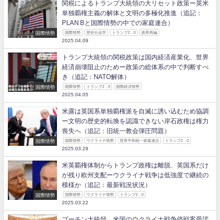
関税によるトランプ大統領の大リセット政策ー英米
単独覇権主義の解体と文明の多極化推進（追記：
PLAN Bと国際情勢の中での家庭連合）
国際情勢
国際情勢
歴史社会学
トランプ2．0
政界再編
2025.04.09
トランプ大統領の関税政策は国内経済産業化、世界
経済崩壊阻止のためー政策の総体系の中で判断すべ
き（追記：NATO解体）
国際情勢
国際情勢
トランプ2．0
国際経済情勢
2025.04.05
米露は英国系単独覇権派を自滅に誘い込むため協調
ー文明の歴史的転換を認識できない岸石政権は権力
喪失へ（追記：旧統一教会弾圧問題）
国際情勢
国際情勢
ウクライナ情勢
世界平和統一家庭連合
トランプ2．0
2025.03.29
米英覇権体制からトランプ政権は離脱、英国系だけ
が残り欧州支配ーウクライナ戦争は低強度で継続の
模様か（追記：最新戦況状況）
国際情勢
国際情勢
ウクライナ情勢
トランプ2．0
2025.03.22
プーチン大統領、米国のウクライナ戦争停戦案受諾