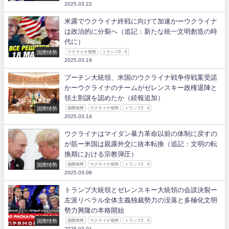
2025.03.22
米露でウクライナ終戦に向けて加速かーウクライナ
は政治的に分裂へ（追記：新たな統一文明創造の時
代に）
国際情勢
ウクライナ情勢
トランプ2．0
2025.03.19
プーチン大統領、米国のウクライナ戦争停戦案受諾
かーウクライナのチームがゼレンスキー政権退陣と
領土割譲を認めたか（続報追加）
国際情勢
国際情勢
ウクライナ情勢
トランプ2．0
2025.03.14
ウクライナはマイダン暴力革命以前の体制に戻すの
が筋ー米国は親露外交に抜本転換（追記：文明の転
換期における宗教弾圧）
国際情勢
国際情勢
ウクライナ情勢
トランプ2．0
2025.03.08
トランプ大統領とゼレンスキー大統領の会談決裂ー
左派リベラル全体主義独裁勢力の没落と多極化文明
勢力興隆の本格開始
国際情勢
国際情勢
ウクライナ情勢
トランプ2．0
2025.03.01