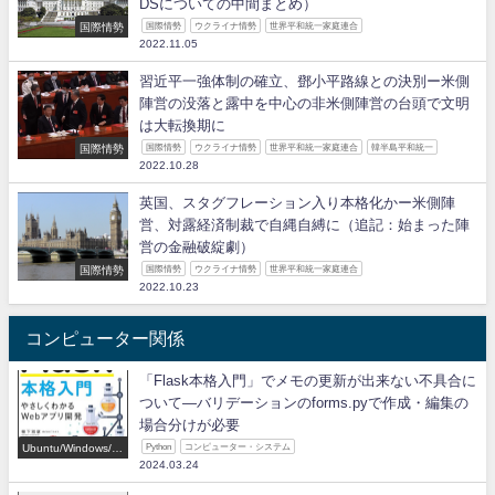
DSについての中間まとめ）
国際情勢
国際情勢
ウクライナ情勢
世界平和統一家庭連合
2022.11.05
習近平一強体制の確立、鄧小平路線との決別ー米側
陣営の没落と露中を中心の非米側陣営の台頭で文明
は大転換期に
国際情勢
国際情勢
ウクライナ情勢
世界平和統一家庭連合
韓半島平和統一
2022.10.28
英国、スタグフレーション入り本格化かー米側陣
営、対露経済制裁で自縄自縛に（追記：始まった陣
営の金融破綻劇）
国際情勢
国際情勢
ウクライナ情勢
世界平和統一家庭連合
2022.10.23
コンピューター関係
「Flask本格入門」でメモの更新が出来ない不具合に
ついて―バリデーションのforms.pyで作成・編集の
場合分けが必要
Ubuntu/Windows/P
Python
コンピューター・システム
ython/IT
2024.03.24