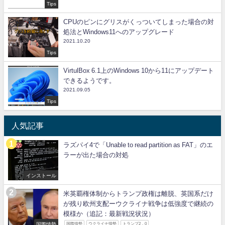
Tips
CPUのピンにグリスがくっついてしまった場合の対
処法とWindows11へのアップグレード
2021.10.20
Tips
VirtulBox 6.1上のWindows 10から11にアップデート
できるようです。
2021.09.05
Tips
人気記事
ラズパイ4で「Unable to read partition as FAT」のエ
ラーが出た場合の対処
インストール
米英覇権体制からトランプ政権は離脱、英国系だけ
が残り欧州支配ーウクライナ戦争は低強度で継続の
模様か（追記：最新戦況状況）
国際情勢
国際情勢
ウクライナ情勢
トランプ2．0