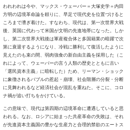
われわれは今や、マックス・ウェーバー＝大塚史学＝内田
方明の辺境革命論を頼りに、早足で現代史を位置づけると
ころまで漕ぎ着けた。すなわち、現代は、第一次世界大戦
後、英国に代わって米国が文明の先進地帯になった。しか
し、第二次世界大戦後は軍産複合体と多国籍業の暗躍で次
第に衰退するようになり、冷戦に勝利して復活したように
見えたのも束の間、弱肉強食の新自由主義を採用した（こ
れによって、ウェーバーの言う人類の歴史とともに古い
「選民資本主義」に暗転した）ため、リーマン・ショック
に象徴されるバブルの惹起・崩壊、社会階層の分裂・分断
に見舞われるなど経済社会が混乱を重ねた。そこに、コロ
ナ禍が追い打ちをかけている。
この意味で、現代は第四期の辺境革命に遭遇していると思
われる。なお、ロシアに始まった共産革命の失敗は、それ
が先進資本主義国の豊かな生産力と合理的禁欲のエートス