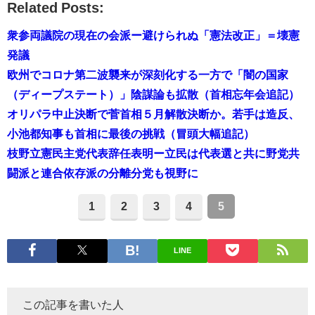
Related Posts:
衆参両議院の現在の会派ー避けられぬ「憲法改正」＝壊憲
発議
欧州でコロナ第二波襲来が深刻化する一方で「闇の国家
（ディープステート）」陰謀論も拡散（首相忘年会追記）
オリパラ中止決断で菅首相５月解散決断か。若手は造反、
小池都知事も首相に最後の挑戦（冒頭大幅追記）
枝野立憲民主党代表辞任表明ー立民は代表選と共に野党共
闘派と連合依存派の分離分党も視野に
1
2
3
4
5
LINE
この記事を書いた人