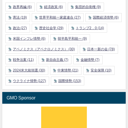
政界再編
(6)
経済政策
(6)
集団的自衛権
(9)
憲法
(19)
世界平和統一家庭連合
(27)
国際経済情勢
(6)
政治
(27)
歴史社会学
(29)
トランプ2．0
(14)
米国インフレ情勢
(6)
韓半島平和統一
(9)
アベノミクス（アベクロノミクス）
(30)
日本一新の会
(78)
戦争法案
(11)
新自由主義
(7)
金融情勢
(7)
2024米大統領選
(30)
中東情勢
(21)
安全保障
(10)
ウクライナ情勢
(127)
国際情勢
(153)
GMO Sponsor