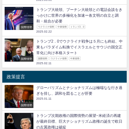
トランプ大統領、プーチン大統領との電話会談をき
っかけに世界の多極化を加速ー各文明の自立と調
和・統合が必要
国際情勢
ウクライナ情勢
中東情勢
トランプ2．0
2025.02.22
トランプ2．0でウクライナ戦争は５月にも終結、中
東もパラダイム転換でイスラエルとサウジの国交正
常化に向け本格スタート
国際情勢
国際情勢
ウクライナ情勢
中東情勢
2025.02.11
政策提言
グローバリズムとナショナリズムは極端なな行き過
ぎを排し、調和を図ることが肝要
2025.01.11
国際情勢
トランプ次期政権の国際情勢の展望−米経済の再建
が最終目標、巨大ナショナリズム政権の誕生で欧日
の左翼政権は破綻