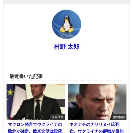
村野 太郎
最近書いた記事
国際情勢
国際情勢
マクロン発言でウクライナの
ネオナチのナワリヌイ氏死
敗北が確定、欧米文明は没落
亡、ウクライナの継戦が目的