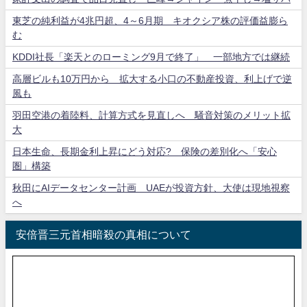
東芝の純利益が4兆円超、4～6月期 キオクシア株の評価益膨ら
む
KDDI社長「楽天とのローミング9月で終了」 一部地方では継続
高層ビルも10万円から 拡大する小口の不動産投資、利上げで逆
風も
羽田空港の着陸料、計算方式を見直しへ 騒音対策のメリット拡
大
日本生命、長期金利上昇にどう対応? 保険の差別化へ「安心
圏」構築
秋田にAIデータセンター計画 UAEが投資方針、大使は現地視察
へ
安倍晋三元首相暗殺の真相について