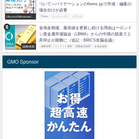
ついて―バリデーションのforms.pyで作成・編集の
場合分けが必要
Ubuntu/Windows/P
Python
コンピューター・システム
ython/IT
金地金相場、最高値を更新し続ける理由はーロンド
ン貴金属市場協会（LBMA）からの中国の脱退で上
昇抑止が困難に（追記：BRICS首脳会議）
国際情勢
国際情勢
ウクライナ情勢
国際経済情勢
金地金相場
GMO Sponsor