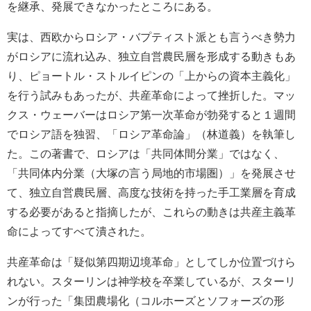
を継承、発展できなかったところにある。
実は、西欧からロシア・バプティスト派とも言うべき勢力
がロシアに流れ込み、独立自営農民層を形成する動きもあ
り、ピョートル・ストルイピンの「上からの資本主義化」
を行う試みもあったが、共産革命によって挫折した。マッ
クス・ウェーバーはロシア第一次革命が勃発すると１週間
でロシア語を独習、「ロシア革命論」（林道義）を執筆し
た。この著書で、ロシアは「共同体間分業」ではなく、
「共同体内分業（大塚の言う局地的市場圏）」を発展させ
て、独立自営農民層、高度な技術を持った手工業層を育成
する必要があると指摘したが、これらの動きは共産主義革
命によってすべて潰された。
共産革命は「疑似第四期辺境革命」としてしか位置づけら
れない。スターリンは神学校を卒業しているが、スターリ
ンが行った「集団農場化（コルホーズとソフォーズの形