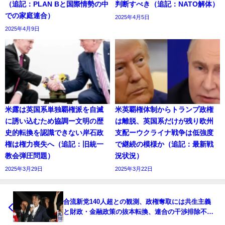
（追記：PLAN Bと国際情勢の中
判断すべき（追記：NATO解体）
での家庭連合）
2025年4月5日
2025年4月9日
米露は英国系単独覇権派を自滅
米英覇権体制からトランプ政権
に誘い込むため協調ー文明の歴
は離脱、英国系だけが残り欧州
史的転換を認識できない岸石政
支配ーウクライナ戦争は低強度
権は権力喪失へ（追記：旧統一
で継続の模様か（追記：最新戦
教会弾圧問題）
況状況）
2025年3月29日
2025年3月22日
合流新党140人超との観測、政権奪取には共生主義
と財政・金融政策の抜本転換、連合の干渉排除不可
欠