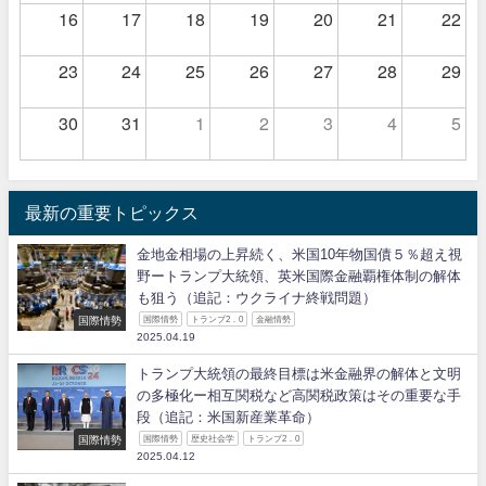
16
17
18
19
20
21
22
23
24
25
26
27
28
29
30
31
1
2
3
4
5
最新の重要トピックス
金地金相場の上昇続く、米国10年物国債５％超え視
野ートランプ大統領、英米国際金融覇権体制の解体
も狙う（追記：ウクライナ終戦問題）
国際情勢
国際情勢
トランプ2．0
金融情勢
2025.04.19
トランプ大統領の最終目標は米金融界の解体と文明
の多極化ー相互関税など高関税政策はその重要な手
段（追記：米国新産業革命）
国際情勢
国際情勢
歴史社会学
トランプ2．0
2025.04.12