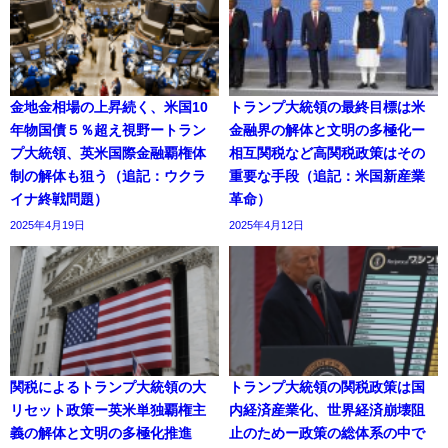
金地金相場の上昇続く、米国10
トランプ大統領の最終目標は米
年物国債５％超え視野ートラン
金融界の解体と文明の多極化ー
プ大統領、英米国際金融覇権体
相互関税など高関税政策はその
制の解体も狙う（追記：ウクラ
重要な手段（追記：米国新産業
イナ終戦問題）
革命）
2025年4月19日
2025年4月12日
関税によるトランプ大統領の大
トランプ大統領の関税政策は国
リセット政策ー英米単独覇権主
内経済産業化、世界経済崩壊阻
義の解体と文明の多極化推進
止のためー政策の総体系の中で