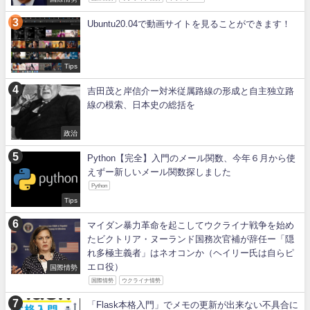
Ubuntu20.04で動画サイトを見ることができます！
Tips
吉田茂と岸信介ー対米従属路線の形成と自主独立路
線の模索、日本史の総括を
政治
Python【完全】入門のメール関数、今年６月から使
えずー新しいメール関数探しました
Python
Tips
マイダン暴力革命を起こしてウクライナ戦争を始め
たビクトリア・ヌーランド国務次官補が辞任ー「隠
れ多極主義者」はネオコンか（ヘイリー氏は自らピ
エロ役）
国際情勢
国際情勢
ウクライナ情勢
「Flask本格入門」でメモの更新が出来ない不具合に