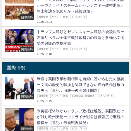
かーウクライナのチームがゼレンスキー政権退陣と
領土割譲を認めたか（続報追加）
国際情勢
国際情勢
ウクライナ情勢
トランプ2．0
2025.03.14
トランプ大統領とゼレンスキー大統領の会談決裂ー
左派リベラル全体主義独裁勢力の没落と多極化文明
勢力興隆の本格開始
国際情勢
国際情勢
ウクライナ情勢
トランプ2．0
2025.03.01
国際情勢
米露は英国系単独覇権派を自滅に誘い込むため協調
ー文明の歴史的転換を認識できない岸石政権は権力
喪失へ（追記：旧統一教会弾圧問題）
国際情勢
国際情勢
ウクライナ情勢
世界平和統一家庭連合
トランプ2．0
2025.03.29
米英覇権体制からトランプ政権は離脱、英国系だけ
が残り欧州支配ーウクライナ戦争は低強度で継続の
模様か（追記：最新戦況状況）
国際情勢
国際情勢
ウクライナ情勢
トランプ2．0