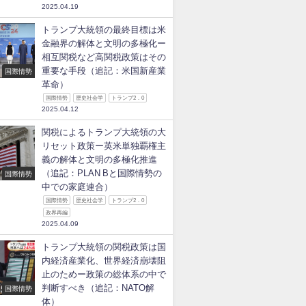
2025.04.19
トランプ大統領の最終目標は米
金融界の解体と文明の多極化ー
相互関税など高関税政策はその
重要な手段（追記：米国新産業
国際情勢
革命）
国際情勢
歴史社会学
トランプ2．0
2025.04.12
関税によるトランプ大統領の大
リセット政策ー英米単独覇権主
義の解体と文明の多極化推進
（追記：PLAN Bと国際情勢の
国際情勢
中での家庭連合）
国際情勢
歴史社会学
トランプ2．0
政界再編
2025.04.09
トランプ大統領の関税政策は国
内経済産業化、世界経済崩壊阻
止のためー政策の総体系の中で
判断すべき（追記：NATO解
国際情勢
体）