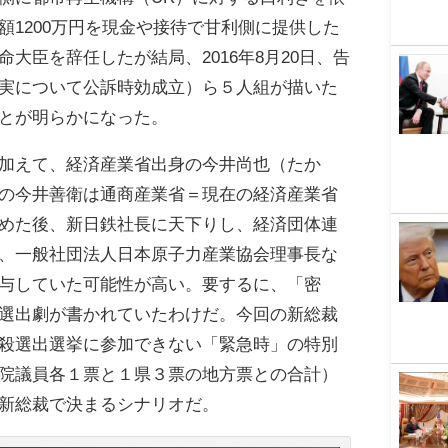
額1200万円を現金や接待で甘利側に提供した
大臣を辞任したが結局、2016年8月20日、告
実について公訴時効成立）ら５人組が描いた
とが明らかになった。
加えて、経済産業省出身の今井尚也（たか
の今井善衛は通商産業省＝現在の経済産業省
めた後、新日鉄社長に天下りし、経済団体連
、一般社団法人日本原子力産業協会理事長な
与していた可能性が高い。要するに、「密
選出劇が書かれていたわけだ。今回の新総裁
殺選出選挙に参加できない「緊急時」の特別
院議員各１票と１県３票の地方票との合計）
新総裁で決まるシナリオだ。