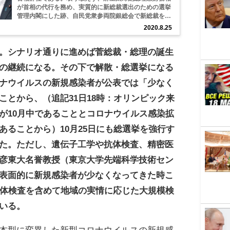
が首相の代行を務め、実質的に新総裁選出のための選挙
管理内閣にした跡、自民党衆参両院銀総会で新総裁を選
出、菅義偉官房長官を新総裁に選出、コロナ禍対策のた
2020.8.25
めの「危機管理内閣」を組閣し、11月18日に発表される
第３四半期の実質国内総生産が反動増のプラス成長...
。シナリオ通りに進めば菅総裁・総理の誕生
の継続になる。その下で解散・総選挙になる
ナウイルスの新規感染者が公表では「少なく
ことから、（追記31日18時：オリンピック来
が10月中であることとコロナウイルス感染拡
あることから）10月25日にも総選挙を強行す
た。ただし、遺伝子工学や抗体検査、精密医
彦東大名誉教授（東京大学先端科学技術セン
表面的に新規感染者が少なくなってきた時こ
抗体検査を含めて地域の実情に応じた大規模検
いる。
本型に変異した新型コロナウイルスの新規感