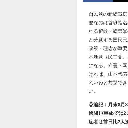
自民党の新総裁選
要なのは首班指名
れる解散・総選挙
と分党する国民民
政策・理念が重要
木新党（民主党、
になる。立憲・国
ければ、山本代表
れいわと共闘でき
い。
◎追記：月末8月
絵NHKWebでは
症者は前日比2人