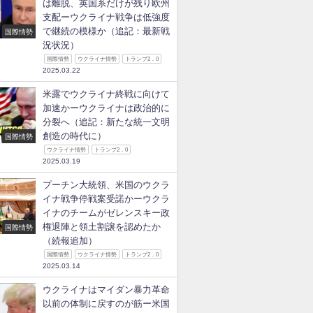
は離脱、英国系だけが残り欧州
支配ーウクライナ戦争は低強度
で継続の模様か（追記：最新戦
国際情勢
況状況）
国際情勢
ウクライナ情勢
トランプ2．0
2025.03.22
米露でウクライナ終戦に向けて
加速かーウクライナは政治的に
分裂へ（追記：新たな統一文明
創造の時代に）
国際情勢
ウクライナ情勢
トランプ2．0
2025.03.19
プーチン大統領、米国のウクラ
イナ戦争停戦案受諾かーウクラ
イナのチームがゼレンスキー政
権退陣と領土割譲を認めたか
国際情勢
（続報追加）
国際情勢
ウクライナ情勢
トランプ2．0
2025.03.14
ウクライナはマイダン暴力革命
以前の体制に戻すのが筋ー米国