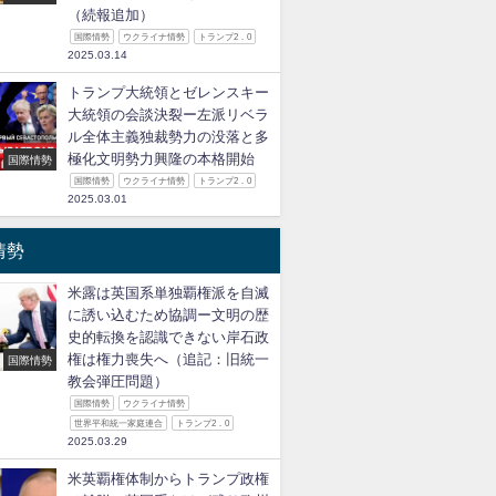
（続報追加）
国際情勢
ウクライナ情勢
トランプ2．0
2025.03.14
トランプ大統領とゼレンスキー
大統領の会談決裂ー左派リベラ
ル全体主義独裁勢力の没落と多
極化文明勢力興隆の本格開始
国際情勢
国際情勢
ウクライナ情勢
トランプ2．0
2025.03.01
情勢
米露は英国系単独覇権派を自滅
に誘い込むため協調ー文明の歴
史的転換を認識できない岸石政
権は権力喪失へ（追記：旧統一
国際情勢
教会弾圧問題）
国際情勢
ウクライナ情勢
世界平和統一家庭連合
トランプ2．0
2025.03.29
米英覇権体制からトランプ政権