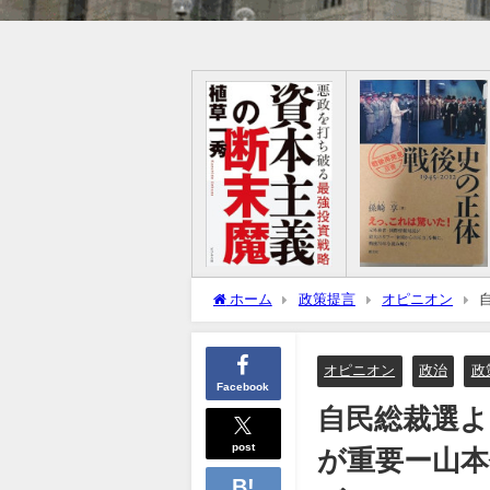
ホーム
政策提言
オピニオン
いるれいわの動向がカギ
オピニオン
政治
政
Facebook
自民総裁選よ
post
が重要ー山