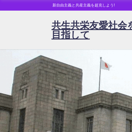
新自由主義と共産主義を超克しよう!
共生共栄友愛社会
目指して