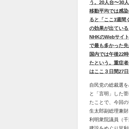
う。20人台〜3
移動平均では感染者
ると「ここ3週間
の効果が出ている
NHKのWebサ
で最も多かった先月
国内では午後22時
たという。重症者
はここ３日間27
自民党の総裁選を
と「言明」した菅
たことで、今回の
生太郎副総理兼財
利明衆院議員（千
建設をめぐり甘利