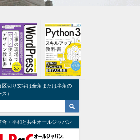
（区切り文字は全角または半角の
ース）
連合・平和と共生オールジャパン