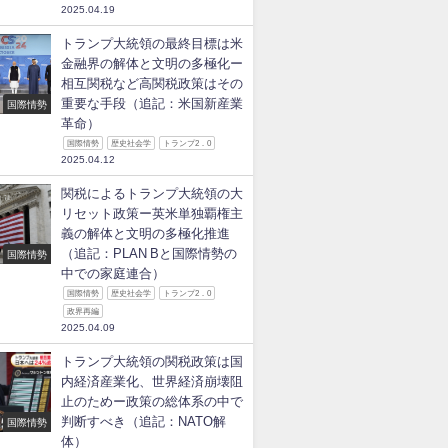
2025.04.19
トランプ大統領の最終目標は米
金融界の解体と文明の多極化ー
相互関税など高関税政策はその
重要な手段（追記：米国新産業
国際情勢
革命）
国際情勢
歴史社会学
トランプ2．0
2025.04.12
関税によるトランプ大統領の大
リセット政策ー英米単独覇権主
義の解体と文明の多極化推進
（追記：PLAN Bと国際情勢の
国際情勢
中での家庭連合）
国際情勢
歴史社会学
トランプ2．0
政界再編
2025.04.09
トランプ大統領の関税政策は国
内経済産業化、世界経済崩壊阻
止のためー政策の総体系の中で
判断すべき（追記：NATO解
国際情勢
体）