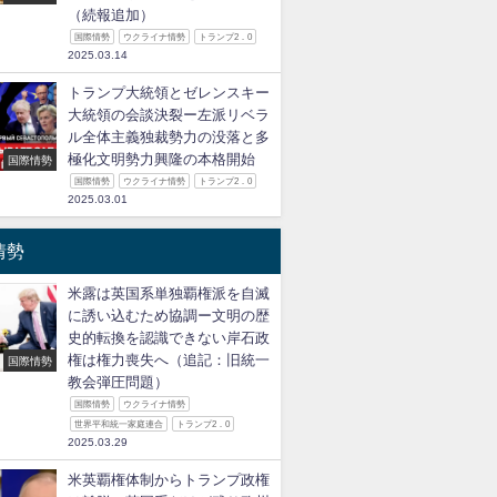
（続報追加）
国際情勢
ウクライナ情勢
トランプ2．0
2025.03.14
トランプ大統領とゼレンスキー
大統領の会談決裂ー左派リベラ
ル全体主義独裁勢力の没落と多
極化文明勢力興隆の本格開始
国際情勢
国際情勢
ウクライナ情勢
トランプ2．0
2025.03.01
情勢
米露は英国系単独覇権派を自滅
に誘い込むため協調ー文明の歴
史的転換を認識できない岸石政
権は権力喪失へ（追記：旧統一
国際情勢
教会弾圧問題）
国際情勢
ウクライナ情勢
世界平和統一家庭連合
トランプ2．0
2025.03.29
米英覇権体制からトランプ政権