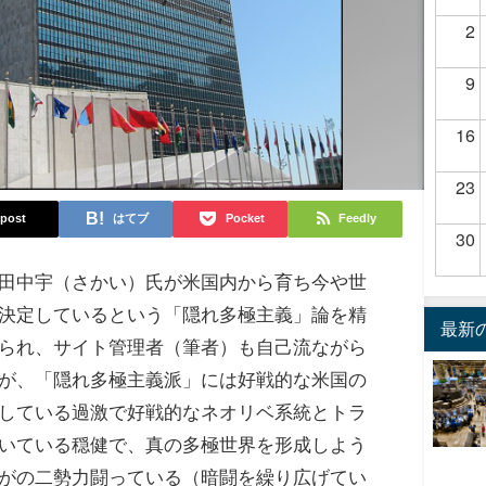
2
9
16
23
post
はてブ
Pocket
Feedly
30
田中宇（さかい）氏が米国内から育ち今や世
決定しているという「隠れ多極主義」論を精
最新
られ、サイト管理者（筆者）も自己流ながら
が、「隠れ多極主義派」には好戦的な米国の
している過激で好戦的なネオリベ系統とトラ
いている穏健で、真の多極世界を形成しよう
がの二勢力闘っている（暗闘を繰り広げてい