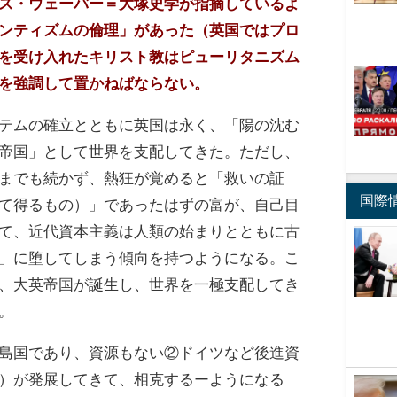
ス・ウェーバー＝大塚史学が指摘しているよ
ンティズムの倫理」があった（英国ではプロ
を受け入れたキリスト教はピューリタニズム
を強調して置かねばならない。
テムの確立とともに英国は永く、「陽の沈む
帝国」として世界を支配してきた。ただし、
までも続かず、熱狂が覚めると「救いの証
国際
て得るもの）」であったはずの富が、自己目
て、近代資本主義は人類の始まりとともに古
」に堕してしまう傾向を持つようになる。こ
、大英帝国が誕生し、世界を一極支配してき
。
島国であり、資源もない②ドイツなど後進資
）が発展してきて、相克するーようになる