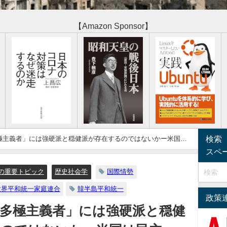
【Amazon Sponsor】
検索
極主義者」には強硬派と穏健派が存在するのではないかー米国は
スペ
の重要トピック
歴史社会学
国際情勢
世界平和統一家庭連合
韓半島平和統一
政策
多極主義者」には強硬派と穏健