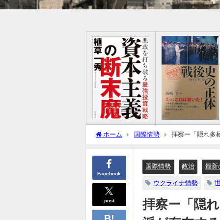
ホーム
国際情勢
拝察ー「隠れ多
民主・共和党の分断国家に
国際情勢
政治
最新
Facebook
ウクライナ情勢
post
拝察ー「隠れ