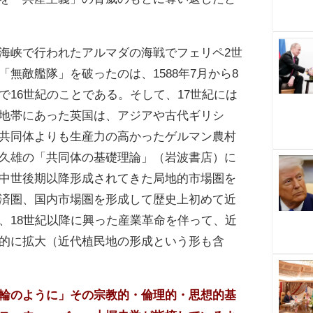
海峡で行われたアルマダの海戦でフェリペ2世
「無敵艦隊」を破ったのは、1588年7月から8
で16世紀のことである。そして、17世紀には
地帯にあった英国は、アジアや古代ギリシ
共同体よりも生産力の高かったゲルマン農村
久雄の「共同体の基礎理論」（岩波書店）に
中世後期以降形成されてきた局地的市場圏を
済圏、国内市場圏を形成して歴史上初めて近
、18世紀以降に興った産業革命を伴って、近
的に拡大（近代植民地の形成という形も含
輪のように」その宗教的・倫理的・思想的基