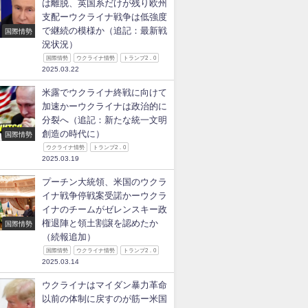
は離脱、英国系だけが残り欧州
支配ーウクライナ戦争は低強度
で継続の模様か（追記：最新戦
国際情勢
況状況）
国際情勢
ウクライナ情勢
トランプ2．0
2025.03.22
米露でウクライナ終戦に向けて
加速かーウクライナは政治的に
分裂へ（追記：新たな統一文明
創造の時代に）
国際情勢
ウクライナ情勢
トランプ2．0
2025.03.19
プーチン大統領、米国のウクラ
イナ戦争停戦案受諾かーウクラ
イナのチームがゼレンスキー政
権退陣と領土割譲を認めたか
国際情勢
（続報追加）
国際情勢
ウクライナ情勢
トランプ2．0
2025.03.14
ウクライナはマイダン暴力革命
以前の体制に戻すのが筋ー米国