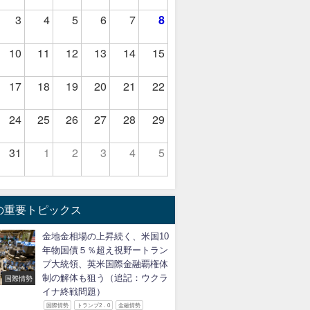
3
4
5
6
7
8
10
11
12
13
14
15
17
18
19
20
21
22
24
25
26
27
28
29
31
1
2
3
4
5
の重要トピックス
金地金相場の上昇続く、米国10
年物国債５％超え視野ートラン
プ大統領、英米国際金融覇権体
制の解体も狙う（追記：ウクラ
国際情勢
イナ終戦問題）
国際情勢
トランプ2．0
金融情勢