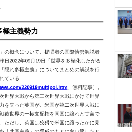
。
多極主義勢力
」の概念について、提唱者の国際情勢解説者
日2022年09月19日「世界を多極化したがる
「隠れ多極主義」についてまとめの解説を行
れている
news.com/220919multipol.htm
、無料記事）。
次世界大戦から第二次世界大戦にかけて世界
力を失った英国が、米国が第二次世界大戦に
戦後世界の一極支配権を同国に譲れと甘言で
。ただし、英国は狡猾で米国に譲ったかに見
を「共産主義」の脅威のもとに奪い返したと