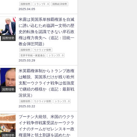
国際情勢
トランプ2．0
国際経済情勢
2025.04.05
米露は英国系単独覇権派を自滅
に誘い込むため協調ー文明の歴
史的転換を認識できない岸石政
権は権力喪失へ（追記：旧統一
国際情勢
教会弾圧問題）
国際情勢
ウクライナ情勢
世界平和統一家庭連合
トランプ2．0
2025.03.29
米英覇権体制からトランプ政権
は離脱、英国系だけが残り欧州
支配ーウクライナ戦争は低強度
で継続の模様か（追記：最新戦
国際情勢
況状況）
国際情勢
ウクライナ情勢
トランプ2．0
2025.03.22
プーチン大統領、米国のウクラ
イナ戦争停戦案受諾かーウクラ
イナのチームがゼレンスキー政
権退陣と領土割譲を認めたか
国際情勢