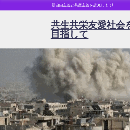
新自由主義と共産主義を超克しよう!
共生共栄友愛社会
目指して