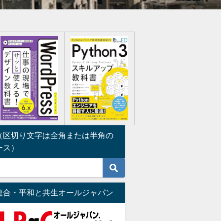
（区切り文字は全角または半角の
ース）
連合・平和と共生オールジャパン