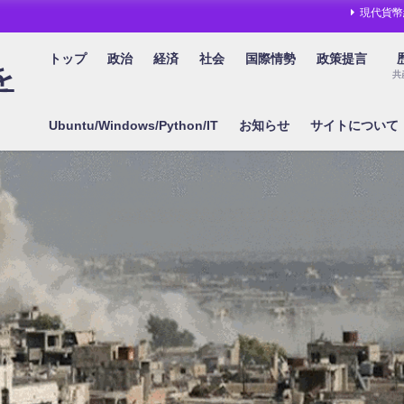
現代貨幣
トップ
政治
経済
社会
国際情勢
政策提言
を
共
Ubuntu/Windows/Python/IT
お知らせ
サイトについて