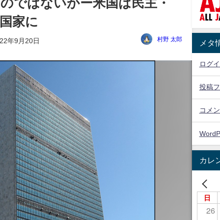
るのではないかー米国は民主・
国家に
村野 太郎
022年9月20日
メタ
ログイ
投稿フ
コメン
WordP
カレ
日
26