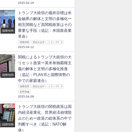
2025.04.19
トランプ大統領の最終目標は米
金融界の解体と文明の多極化ー
相互関税など高関税政策はその
重要な手段（追記：米国新産業
国際情勢
革命）
国際情勢
歴史社会学
トランプ2．0
2025.04.12
関税によるトランプ大統領の大
リセット政策ー英米単独覇権主
義の解体と文明の多極化推進
（追記：PLAN Bと国際情勢の
国際情勢
中での家庭連合）
国際情勢
歴史社会学
トランプ2．0
政界再編
2025.04.09
トランプ大統領の関税政策は国
内経済産業化、世界経済崩壊阻
止のためー政策の総体系の中で
判断すべき（追記：NATO解
国際情勢
体）