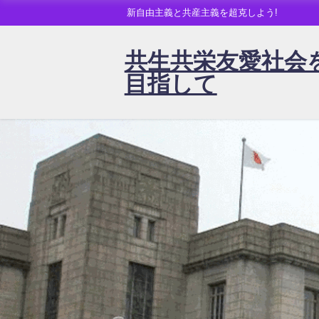
新自由主義と共産主義を超克しよう!
共生共栄友愛社会
目指して