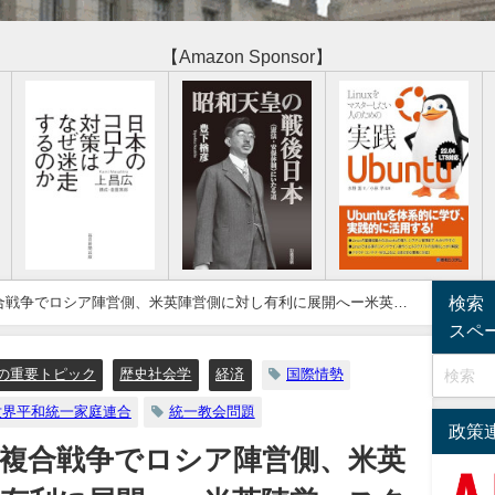
【Amazon Sponsor】
検索
合戦争でロシア陣営側、米英陣営側に対し有利に展開へー米英陣
スペ
の重要トピック
歴史社会学
経済
国際情勢
世界平和統一家庭連合
統一教会問題
政策
複合戦争でロシア陣営側、米英