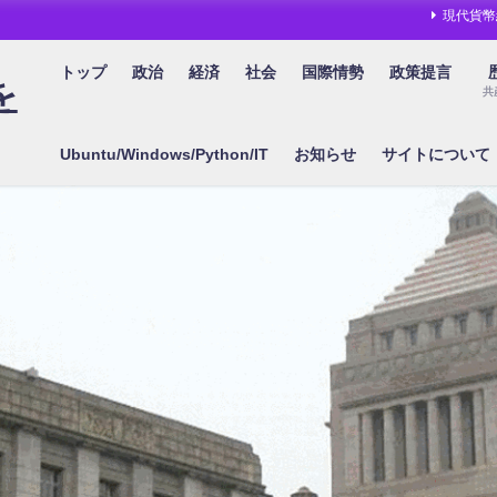
現代貨幣
トップ
政治
経済
社会
国際情勢
政策提言
を
共
Ubuntu/Windows/Python/IT
お知らせ
サイトについて