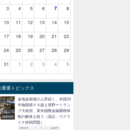
3
4
5
6
7
8
10
11
12
13
14
15
17
18
19
20
21
22
24
25
26
27
28
29
31
1
2
3
4
5
の重要トピックス
金地金相場の上昇続く、米国10
年物国債５％超え視野ートラン
プ大統領、英米国際金融覇権体
制の解体も狙う（追記：ウクラ
国際情勢
イナ終戦問題）
国際情勢
トランプ2．0
金融情勢