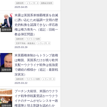
国際情勢
トランプ2．0
国際経済情勢
2025.04.05
米露は英国系単独覇権派を自滅
に誘い込むため協調ー文明の歴
史的転換を認識できない岸石政
権は権力喪失へ（追記：旧統一
国際情勢
教会弾圧問題）
国際情勢
ウクライナ情勢
世界平和統一家庭連合
トランプ2．0
2025.03.29
米英覇権体制からトランプ政権
は離脱、英国系だけが残り欧州
支配ーウクライナ戦争は低強度
で継続の模様か（追記：最新戦
国際情勢
況状況）
国際情勢
ウクライナ情勢
トランプ2．0
2025.03.22
プーチン大統領、米国のウクラ
イナ戦争停戦案受諾かーウクラ
イナのチームがゼレンスキー政
権退陣と領土割譲を認めたか
国際情勢