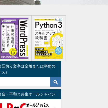
（区切り文字は全角または半角の
ース）
連合・平和と共生オールジャパン