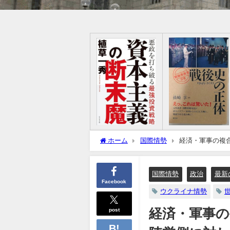
ホーム
国際情勢
経済・軍事の複
営、スタグフレーションで経済破綻
国際情勢
政治
最新
Facebook
ウクライナ情勢
post
経済・軍事の