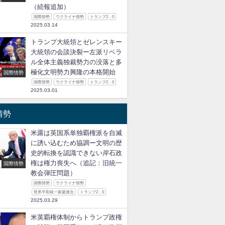
（続報追加）
国際情勢
ウクライナ情勢
トランプ2．0
2025.03.14
トランプ大統領とゼレンスキー
大統領の会談決裂ー左派リベラ
ル全体主義独裁勢力の没落と多
極化文明勢力興隆の本格開始
国際情勢
国際情勢
ウクライナ情勢
トランプ2．0
2025.03.01
情勢
米露は英国系単独覇権派を自滅
に誘い込むため協調ー文明の歴
史的転換を認識できない岸石政
権は権力喪失へ（追記：旧統一
国際情勢
教会弾圧問題）
国際情勢
ウクライナ情勢
世界平和統一家庭連合
トランプ2．0
2025.03.29
米英覇権体制からトランプ政権