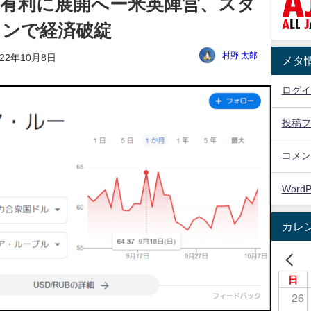
有利に展開へー米英陣営、スタ
ョンで経済破綻
村野 太郎
022年10月8日
メタ
ログイ
投稿フ
コメン
WordP
カレ
日
26