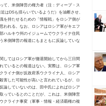
って、米側陣営の権力者（注：ディープ・ス
最近はDSも揺らいでいるようだ）を油断させ、
識を持たせるための「情報戦」をロシア側が
思われる。なお、ロシアはロシア軍がキエフ
部ハルキウ州のイジュームでウクライナ住民
う米側陣営の報道にもまともに反論していな
関してはロシア軍が撤退開始してから三日間
れているとの報道はない。実際は、ロシア軍
クライナ側が反政府系ウクライナ人、ロシア
殺害した可能性が高いと言われているが、ロ
反論していないのは、田中氏によればロシア
取っているとのことだが、これは、米側陣営
ウクライナ事変（軍事・情報・経済覇権の複