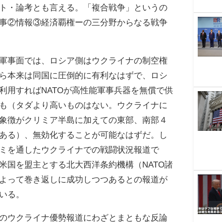
ト・論考とも言える。「複合戦争」というの
事②情報③経済覇権ーの三分野からなる戦争
軍事面では、ロシア側はウクライナの制空権
ら本来は同国に圧倒的に有利なはずで、ロシ
利用すればNATOが高性能軍事兵器を無償で供
も（タダより高いものはない。ウクライナに
象徴がクリミア半島に加えての東部、南部４
ある）、無効化することが可能なはずだ。し
ミを通したウクライナでの戦闘状況報道で
米国を盟主とする北大西洋条約機構（NATO諸
よって巻き返しに成功しつつあるとの報道が
いる。
のウクライナ優勢報道にわざとまともな反論