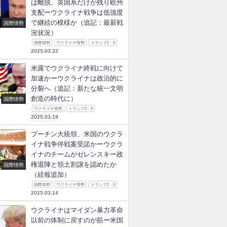
は離脱、英国系だけが残り欧州
支配ーウクライナ戦争は低強度
で継続の模様か（追記：最新戦
国際情勢
況状況）
国際情勢
ウクライナ情勢
トランプ2．0
2025.03.22
米露でウクライナ終戦に向けて
加速かーウクライナは政治的に
分裂へ（追記：新たな統一文明
創造の時代に）
国際情勢
ウクライナ情勢
トランプ2．0
2025.03.19
プーチン大統領、米国のウクラ
イナ戦争停戦案受諾かーウクラ
イナのチームがゼレンスキー政
権退陣と領土割譲を認めたか
国際情勢
（続報追加）
国際情勢
ウクライナ情勢
トランプ2．0
2025.03.14
ウクライナはマイダン暴力革命
以前の体制に戻すのが筋ー米国