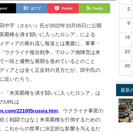
2
post
はてブ
Pocket
Feedly
9
中宇（さかい）氏が2022年10月05日に公開
英覇権を潰す闘いに入ったロシア」による
16
メディアの垂れ流し報道とは裏腹に、軍事・
23
「ウクライナ複合戦争」でロシア側陣営は米
て一段と優勢な展開を進めているとのこと
30
ディアとは全く正反対の見方だが、田中氏の
に近いだろう。
最新
・「米英覇権を潰す闘いに入ったロシア」は
のURLは
ws.com/221005russia.htm
。ウクライナ事変の
続く戦闘ではなく米英覇権を打倒するための
。これからの世界に決定的な影響を与えるだ