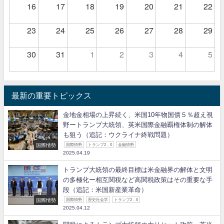
16
17
18
19
20
21
22
23
24
25
26
27
28
29
30
31
1
2
3
4
5
最新の重要トピックス
金地金相場の上昇続く、米国10年物国債５％超え視
野ートランプ大統領、英米国際金融覇権体制の解体
も狙う（追記：ウクライナ終戦問題）
国際情勢
国際情勢
トランプ2．0
金融情勢
2025.04.19
トランプ大統領の最終目標は米金融界の解体と文明
の多極化ー相互関税など高関税政策はその重要な手
段（追記：米国新産業革命）
国際情勢
国際情勢
歴史社会学
トランプ2．0
2025.04.12