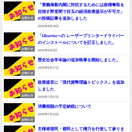
「菅義偉新内閣に対抗するためには政権奪取を
目指す野党間で目玉の経済政策提示が不可欠」
の投稿記事を追加しました
お知らせ
2020年9月19日
「Ubuntuへの レーザープリンタードライバー
のインストールについてを訂正しました。
お知らせ
2020年9月2日
歴史社会学本論の追加執筆を開始しました。
2020年8月17日
お知らせ
政策提言に「現代貨幣理論トピックス」を追加
しました
お知らせ
2020年7月27日
消費税額の予定納税について
2020年7月13日
お知らせ
主権者国民・都民として権力を行使して参りま