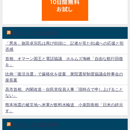
朝日デジタル政治情報
「悪名」旅田卓宗氏は再び街頭に 記者が見た81歳への応援と拒
否感
首相、オマーン国王と電話協議 ホルムズ海峡「自由な航行回復
を」
比例「復活当選」で厳格化を提案 衆院選挙制度協議会幹事会の
座長案
高市首相、内閣改造・自民党役員人事「現時点で申し上げること
ない」
熊本地震の被災地へ米軍が飲料水輸送 小泉防衛相「日米の絆示
す」
朝日デジタル経済新聞