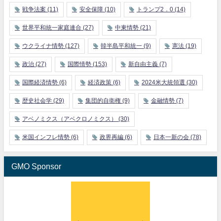
戦争法案
(11)
安全保障
(10)
トランプ2．0
(14)
世界平和統一家庭連合
(27)
中東情勢
(21)
ウクライナ情勢
(127)
韓半島平和統一
(9)
憲法
(19)
政治
(27)
国際情勢
(153)
新自由主義
(7)
国際経済情勢
(6)
経済政策
(6)
2024米大統領選
(30)
歴史社会学
(29)
集団的自衛権
(9)
金融情勢
(7)
アベノミクス（アベクロノミクス）
(30)
米国インフレ情勢
(6)
政界再編
(6)
日本一新の会
(78)
GMO Sponsor