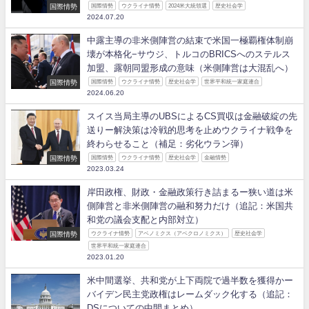
国際情勢
国際情勢
ウクライナ情勢
2024米大統領選
歴史社会学
2024.07.20
中露主導の非米側陣営の結束で米国一極覇権体制崩
壊が本格化−サウジ、トルコのBRICSへのステルス
加盟、露朝同盟形成の意味（米側陣営は大混乱へ）
国際情勢
国際情勢
ウクライナ情勢
歴史社会学
世界平和統一家庭連合
2024.06.20
スイス当局主導のUBSによるCS買収は金融破綻の先
送りー解決策は冷戦的思考を止めウクライナ戦争を
終わらせること（補足：劣化ウラン弾）
国際情勢
国際情勢
ウクライナ情勢
歴史社会学
金融情勢
2023.03.24
岸田政権、財政・金融政策行き詰まるー狭い道は米
側陣営と非米側陣営の融和努力だけ（追記：米国共
和党の議会支配と内部対立）
国際情勢
ウクライナ情勢
アベノミクス（アベクロノミクス）
歴史社会学
世界平和統一家庭連合
2023.01.20
米中間選挙、共和党が上下両院で過半数を獲得かー
バイデン民主党政権はレームダック化する（追記：
DSについての中間まとめ）