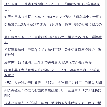
サントリー、熊本工場復旧に3~4カ月 「可能な限り安定供給図
る」
楽天の三木谷社長、KDDIとのローミング契約「順次縮小で合意」
街角景気は3カ月続けて改善、7月調査 熊本地震の影響に懸念の
声も
最低賃金引き上げ、青森は答申に至らず 労使で27円差、議論続
く
所得連動給付、申請なくても給付可能 公金受取口座登録で 政
府検討
経常黒字17.4兆円、上半期で過去最大 貿易収支が黒字転換
物価上昇圧力「夏場以降に顕在化」、7月日銀会合で利上げ前向
き意見
NEC、AIだけの部門新設 「17人」が自律的に対応、判断は人間
銅の高値続くのになぜ国内事業は厳しい 三菱マテリアル社長に
聞く
雨水と太陽光で「病院」稼働 過疎地や災害時見すえ、伊豆で構