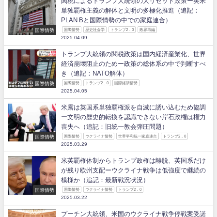
関税によるトランプ大統領の大リセット政策ー英米
単独覇権主義の解体と文明の多極化推進（追記：
PLAN Bと国際情勢の中での家庭連合）
国際情勢
国際情勢
歴史社会学
トランプ2．0
政界再編
2025.04.09
トランプ大統領の関税政策は国内経済産業化、世界
経済崩壊阻止のためー政策の総体系の中で判断すべ
き（追記：NATO解体）
国際情勢
国際情勢
トランプ2．0
国際経済情勢
2025.04.05
米露は英国系単独覇権派を自滅に誘い込むため協調
ー文明の歴史的転換を認識できない岸石政権は権力
喪失へ（追記：旧統一教会弾圧問題）
国際情勢
国際情勢
ウクライナ情勢
世界平和統一家庭連合
トランプ2．0
2025.03.29
米英覇権体制からトランプ政権は離脱、英国系だけ
が残り欧州支配ーウクライナ戦争は低強度で継続の
模様か（追記：最新戦況状況）
国際情勢
国際情勢
ウクライナ情勢
トランプ2．0
2025.03.22
プーチン大統領、米国のウクライナ戦争停戦案受諾