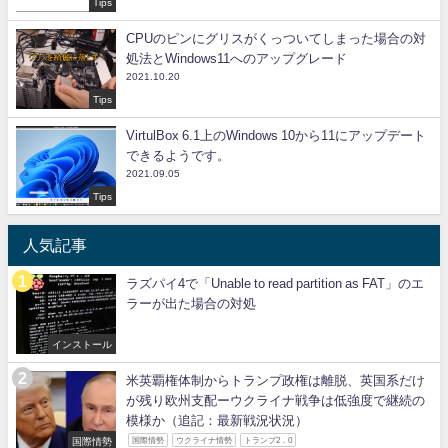
Tips
CPUのピンにグリスがくっついてしまった場合の対
処法とWindows11へのアップグレード
2021.10.20
Tips
VirtulBox 6.1上のWindows 10から11にアップデート
できるようです。
2021.09.05
Tips
人気記事
ラズパイ4で「Unable to read partition as FAT」のエ
ラーが出た場合の対処
インストール
米英覇権体制からトランプ政権は離脱、英国系だけ
が残り欧州支配ーウクライナ戦争は低強度で継続の
模様か（追記：最新戦況状況）
国際情勢
国際情勢
ウクライナ情勢
トランプ2．0