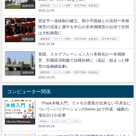
国際情勢
国際情勢
ウクライナ情勢
世界平和統一家庭連合
2022.11.05
習近平一強体制の確立、鄧小平路線との決別ー米側
陣営の没落と露中を中心の非米側陣営の台頭で文明
は大転換期に
国際情勢
国際情勢
ウクライナ情勢
世界平和統一家庭連合
韓半島平和統一
2022.10.28
英国、スタグフレーション入り本格化かー米側陣
営、対露経済制裁で自縄自縛に（追記：始まった陣
営の金融破綻劇）
国際情勢
国際情勢
ウクライナ情勢
世界平和統一家庭連合
2022.10.23
コンピューター関係
「Flask本格入門」でメモの更新が出来ない不具合に
ついて―バリデーションのforms.pyで作成・編集の
場合分けが必要
Ubuntu/Windows/P
Python
コンピューター・システム
ython/IT
2024.03.24