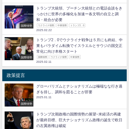
トランプ大統領、プーチン大統領との電話会談をき
っかけに世界の多極化を加速ー各文明の自立と調
和・統合が必要
国際情勢
ウクライナ情勢
中東情勢
トランプ2．0
2025.02.22
トランプ2．0でウクライナ戦争は５月にも終結、中
東もパラダイム転換でイスラエルとサウジの国交正
常化に向け本格スタート
国際情勢
国際情勢
ウクライナ情勢
中東情勢
2025.02.11
政策提言
グローバリズムとナショナリズムは極端なな行き過
ぎを排し、調和を図ることが肝要
2025.01.11
国際情勢
トランプ次期政権の国際情勢の展望−米経済の再建
が最終目標、巨大ナショナリズム政権の誕生で欧日
の左翼政権は破綻