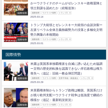
かーウクライナのチームがゼレンスキー政権退陣と
領土割譲を認めたか（続報追加）
国際情勢
国際情勢
ウクライナ情勢
トランプ2．0
2025.03.14
トランプ大統領とゼレンスキー大統領の会談決裂ー
左派リベラル全体主義独裁勢力の没落と多極化文明
勢力興隆の本格開始
国際情勢
国際情勢
ウクライナ情勢
トランプ2．0
2025.03.01
国際情勢
米露は英国系単独覇権派を自滅に誘い込むため協調
ー文明の歴史的転換を認識できない岸石政権は権力
喪失へ（追記：旧統一教会弾圧問題）
国際情勢
国際情勢
ウクライナ情勢
世界平和統一家庭連合
トランプ2．0
2025.03.29
米英覇権体制からトランプ政権は離脱、英国系だけ
が残り欧州支配ーウクライナ戦争は低強度で継続の
模様か（追記：最新戦況状況）
国際情勢
国際情勢
ウクライナ情勢
トランプ2．0