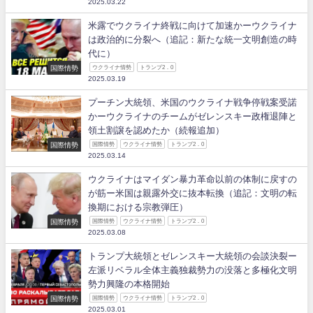
2025.03.22
米露でウクライナ終戦に向けて加速かーウクライナ
は政治的に分裂へ（追記：新たな統一文明創造の時
代に）
国際情勢
ウクライナ情勢
トランプ2．0
2025.03.19
プーチン大統領、米国のウクライナ戦争停戦案受諾
かーウクライナのチームがゼレンスキー政権退陣と
領土割譲を認めたか（続報追加）
国際情勢
国際情勢
ウクライナ情勢
トランプ2．0
2025.03.14
ウクライナはマイダン暴力革命以前の体制に戻すの
が筋ー米国は親露外交に抜本転換（追記：文明の転
換期における宗教弾圧）
国際情勢
国際情勢
ウクライナ情勢
トランプ2．0
2025.03.08
トランプ大統領とゼレンスキー大統領の会談決裂ー
左派リベラル全体主義独裁勢力の没落と多極化文明
勢力興隆の本格開始
国際情勢
国際情勢
ウクライナ情勢
トランプ2．0
2025.03.01