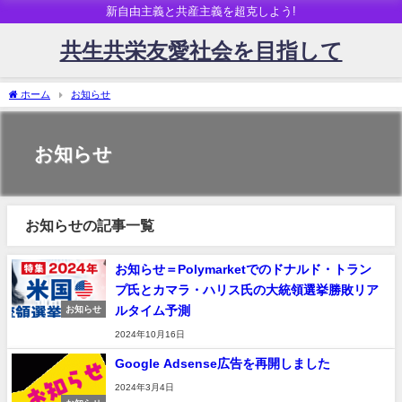
新自由主義と共産主義を超克しよう!
共生共栄友愛社会を目指して
ホーム
お知らせ
お知らせ
お知らせの記事一覧
お知らせ＝Polymarketでのドナルド・トラン
プ氏とカマラ・ハリス氏の大統領選挙勝敗リア
ルタイム予測
お知らせ
2024年10月16日
Google Adsense広告を再開しました
2024年3月4日