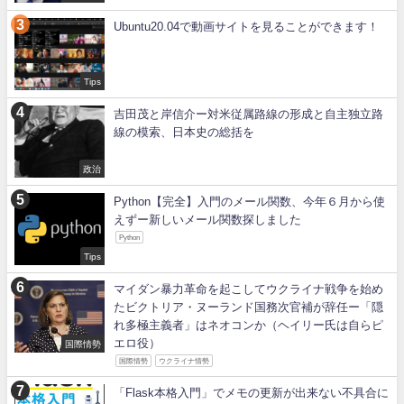
Ubuntu20.04で動画サイトを見ることができます！
Tips
吉田茂と岸信介ー対米従属路線の形成と自主独立路
線の模索、日本史の総括を
政治
Python【完全】入門のメール関数、今年６月から使
えずー新しいメール関数探しました
Python
Tips
マイダン暴力革命を起こしてウクライナ戦争を始め
たビクトリア・ヌーランド国務次官補が辞任ー「隠
れ多極主義者」はネオコンか（ヘイリー氏は自らピ
エロ役）
国際情勢
国際情勢
ウクライナ情勢
「Flask本格入門」でメモの更新が出来ない不具合に