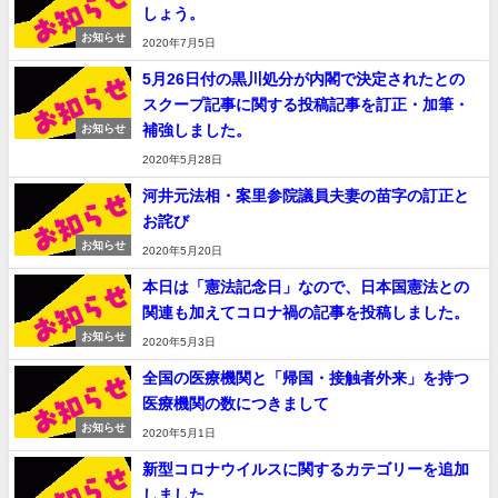
しょう。
お知らせ
2020年7月5日
5月26日付の黒川処分が内閣で決定されたとの
スクープ記事に関する投稿記事を訂正・加筆・
補強しました。
お知らせ
2020年5月28日
河井元法相・案里参院議員夫妻の苗字の訂正と
お詫び
お知らせ
2020年5月20日
本日は「憲法記念日」なので、日本国憲法との
関連も加えてコロナ禍の記事を投稿しました。
お知らせ
2020年5月3日
全国の医療機関と「帰国・接触者外来」を持つ
医療機関の数につきまして
お知らせ
2020年5月1日
新型コロナウイルスに関するカテゴリーを追加
しました