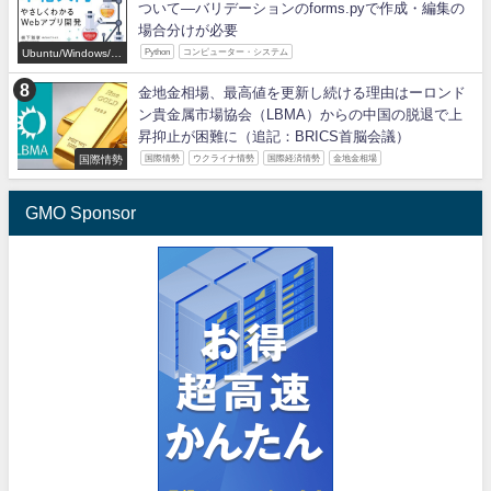
ついて―バリデーションのforms.pyで作成・編集の
場合分けが必要
Ubuntu/Windows/P
Python
コンピューター・システム
ython/IT
金地金相場、最高値を更新し続ける理由はーロンド
ン貴金属市場協会（LBMA）からの中国の脱退で上
昇抑止が困難に（追記：BRICS首脳会議）
国際情勢
国際情勢
ウクライナ情勢
国際経済情勢
金地金相場
GMO Sponsor